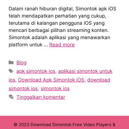
Dalam ranah hiburan digital, Simontok apk iOS
telah mendapatkan perhatian yang cukup,
terutama di kalangan pengguna iOS yang
mencari berbagai pilihan streaming konten.
Simontok adalah aplikasi yang menawarkan
platform untuk …
Read more
Kategori
Blog
Tag
apk simontok ios
,
aplikasi simontok untuk
ios
,
Download Apk Simontok iOS
,
download
simontok ios
,
simontok ios
Tinggalkan komentar
© 2023 Download Simontok Free Video Players &