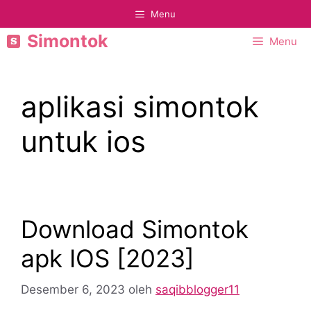
Langsung
Menu
ke
Simontok
Menu
isi
aplikasi simontok
untuk ios
Download Simontok
apk IOS [2023]
Desember 6, 2023
oleh
saqibblogger11