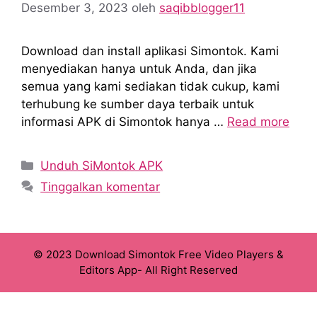
Desember 3, 2023
oleh
saqibblogger11
Download dan install aplikasi Simontok. Kami
menyediakan hanya untuk Anda, dan jika
semua yang kami sediakan tidak cukup, kami
terhubung ke sumber daya terbaik untuk
informasi APK di Simontok hanya …
Read more
Kategori
Unduh SiMontok APK
Tinggalkan komentar
© 2023 Download Simontok Free Video Players &
Editors App- All Right Reserved