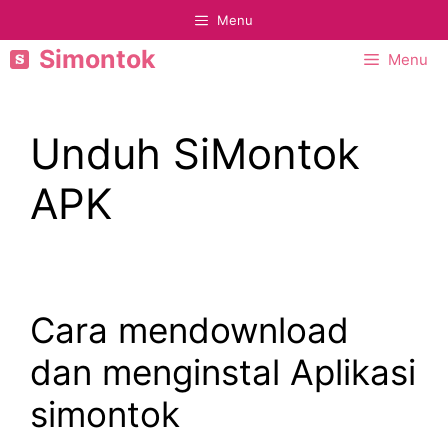
Langsung
Menu
ke
Simontok
Menu
isi
Unduh SiMontok
APK
Cara mendownload
dan menginstal Aplikasi
simontok